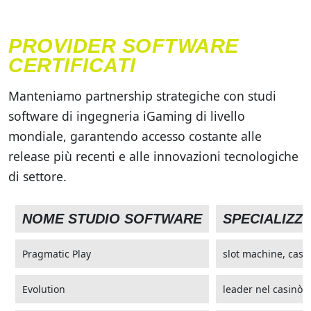
PROVIDER SOFTWARE
CERTIFICATI
Manteniamo partnership strategiche con studi
software di ingegneria iGaming di livello
mondiale, garantendo accesso costante alle
release più recenti e alle innovazioni tecnologiche
di settore.
NOME STUDIO SOFTWARE
SPECIALIZZ
Pragmatic Play
slot machine, casin
Evolution
leader nel casinò l