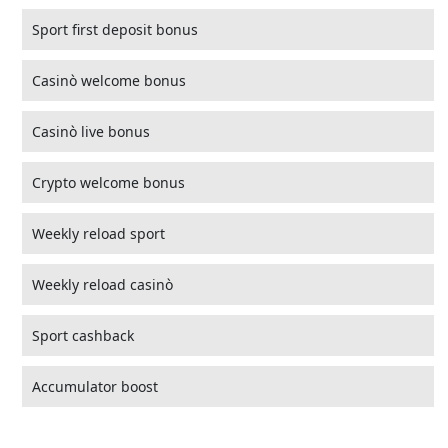
Sport first deposit bonus
Casinò welcome bonus
Casinò live bonus
Crypto welcome bonus
Weekly reload sport
Weekly reload casinò
Sport cashback
Accumulator boost