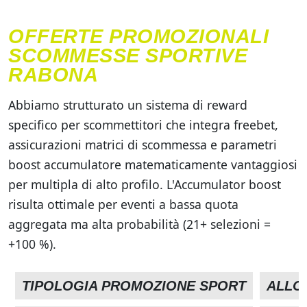
OFFERTE PROMOZIONALI
SCOMMESSE SPORTIVE
RABONA
Abbiamo strutturato un sistema di reward
specifico per scommettitori che integra freebet,
assicurazioni matrici di scommessa e parametri
boost accumulatore matematicamente vantaggiosi
per multipla di alto profilo. L'Accumulator boost
risulta ottimale per eventi a bassa quota
aggregata ma alta probabilità (21+ selezioni =
+100 %).
TIPOLOGIA PROMOZIONE SPORT
ALLO