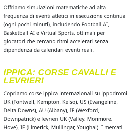
Offriamo simulazioni matematiche ad alta
frequenza di eventi atletici in esecuzione continua
(ogni pochi minuti), includendo Football AI,
Basketball AI e Virtual Sports, ottimali per
giocatori che cercano ritmi accelerati senza
dipendenza da calendari eventi reali.
IPPICA: CORSE CAVALLI E
LEVRIERI
Copriamo corse ippica internazionali su ippodromi
UK (Fontwell, Kempton, Kelso), US (Evangeline,
Delta Downs), AU (Albany), IE (Wexford,
Downpatrick) e levrieri UK (Valley, Monmore,
Hove), IE (Limerick, Mullingar, Youghal). I mercati