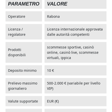
PARAMETRO
VALORE
Operatore
Rabona
Licenza /
Licenza internazionale approvata
regolatore
dalle autorità competenti
scommesse sportive, casinò
Prodotti
online, casinò live, scommesse
disponibili
virtuali, ippica
Deposito minimo
10 €
Prelievo massimo
500-2.000 € (variabile per livello
giornaliero
VIP)
Valute supportate
EUR (€)