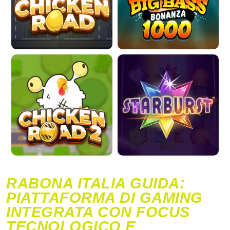
RABONA ITALIA GUIDA:
PIATTAFORMA DI GAMING
INTEGRATA CON FOCUS
TECNOLOGICO E