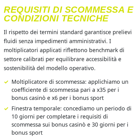
REQUISITI DI SCOMMESSA E
CONDIZIONI TECNICHE
Il rispetto dei termini standard garantisce prelievi
fluidi senza impedimenti amministrativi. I
moltiplicatori applicati riflettono benchmark di
settore calibrati per equilibrare accessibilità e
sostenibilità del modello operativo.
Moltiplicatore di scommessa: applichiamo un
coefficiente di scommessa pari a x35 per i
bonus casinò e x6 per i bonus sport
Finestra temporale: concediamo un periodo di
10 giorni per completare i requisiti di
scommessa sui bonus casinò e 30 giorni per i
bonus sport