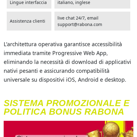
Lingue interfaccia
italiano, inglese
live chat 24/7, email
Assistenza clienti
support@rabona.com
L'architettura operativa garantisce accessibilità
immediata tramite Progressive Web App,
eliminando la necessità di download di applicativi
nativi pesanti e assicurando compatibilità
universale su dispositivi iOS, Android e desktop.
SISTEMA PROMOZIONALE E
POLITICA BONUS RABONA