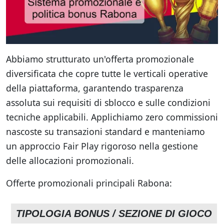
Abbiamo strutturato un'offerta promozionale
diversificata che copre tutte le verticali operative
della piattaforma, garantendo trasparenza
assoluta sui requisiti di sblocco e sulle condizioni
tecniche applicabili. Applichiamo zero commissioni
nascoste su transazioni standard e manteniamo
un approccio Fair Play rigoroso nella gestione
delle allocazioni promozionali.
Offerte promozionali principali Rabona:
TIPOLOGIA BONUS / SEZIONE DI GIOCO