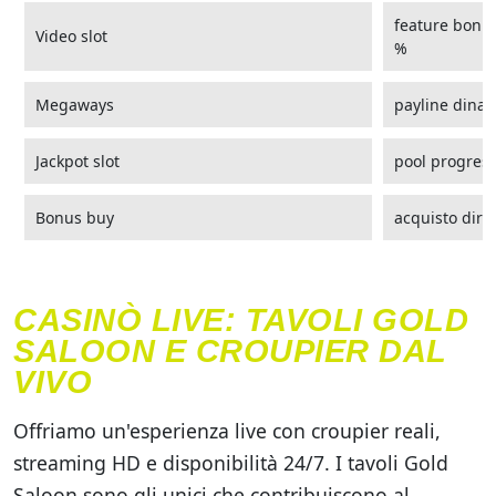
feature bonu
Video slot
%
Megaways
payline dinami
Jackpot slot
pool progressi
Bonus buy
acquisto dire
CASINÒ LIVE: TAVOLI GOLD
SALOON E CROUPIER DAL
VIVO
Offriamo un'esperienza live con croupier reali,
streaming HD e disponibilità 24/7. I tavoli Gold
Saloon sono gli unici che contribuiscono al